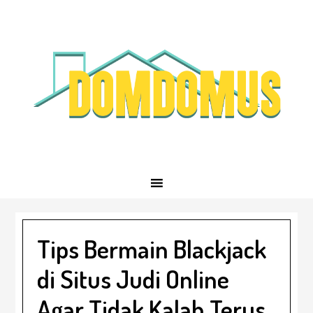
Skip
Skip
Skip
to
to
to
primary
main
primary
navigation
content
sidebar
Tips Bermain Blackjack
di Situs Judi Online
Agar Tidak Kalah Terus