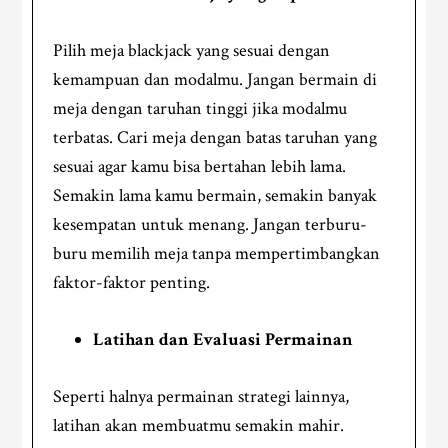
Pilih meja blackjack yang sesuai dengan
kemampuan dan modalmu. Jangan bermain di
meja dengan taruhan tinggi jika modalmu
terbatas. Cari meja dengan batas taruhan yang
sesuai agar kamu bisa bertahan lebih lama.
Semakin lama kamu bermain, semakin banyak
kesempatan untuk menang. Jangan terburu-
buru memilih meja tanpa mempertimbangkan
faktor-faktor penting.
Latihan dan Evaluasi Permainan
Seperti halnya permainan strategi lainnya,
latihan akan membuatmu semakin mahir.