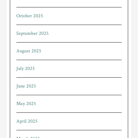
October 2025
September 2025
August 2025
July 2025
June 2025
May 2025
April 2025