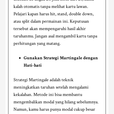
kalah otomatis tanpa melihat kartu lawan.
Pelajari kapan harus hit, stand, double down,
atau split dalam permainan ini. Keputusan
tersebut akan mempengaruhi hasil akhir
taruhanmu. Jangan asal mengambil kartu tanpa
perhitungan yang matang.
Gunakan Strategi Martingale dengan
Hati-hati
Strategi Martingale adalah teknik
meningkatkan taruhan setelah mengalami
kekalahan. Metode ini bisa membantu
mengembalikan modal yang hilang sebelumnya.
Namun, kamu harus punya modal cukup besar