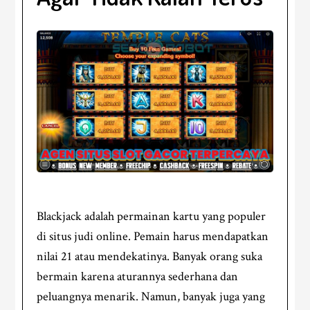
Blackjack adalah permainan kartu yang populer
di situs judi online. Pemain harus mendapatkan
nilai 21 atau mendekatinya. Banyak orang suka
bermain karena aturannya sederhana dan
peluangnya menarik. Namun, banyak juga yang