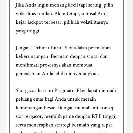
Jika Anda ingin menang kecil tapi sering, pilih
volatilitas rendah. Akan tetapi, semisal Anda
kejar jackpot terbesar, pilihlah volatilitasnya
yang tinggi.
Jangan Terburu-buru : Slot adalah permainan
keberuntungan. Bermain dengan santai dan
menikmati prosesnya akan membuat
pengalaman Anda lebih menyenangkan.
Slot gacor hari ini Pragmatic Play dapat menjadi
peluang emas bagi Anda untuk meraih
kemenangan besar. Dengan memahami konsep
slot tergacor, memilih game dengan RTP tinggi,
serta menerapkan strategi bermain yang tepat,