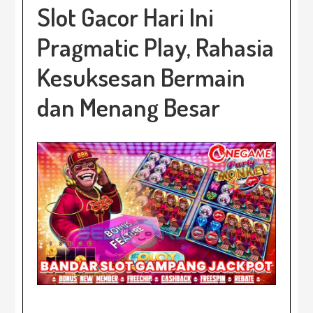
Slot Gacor Hari Ini
Pragmatic Play, Rahasia
Kesuksesan Bermain
dan Menang Besar