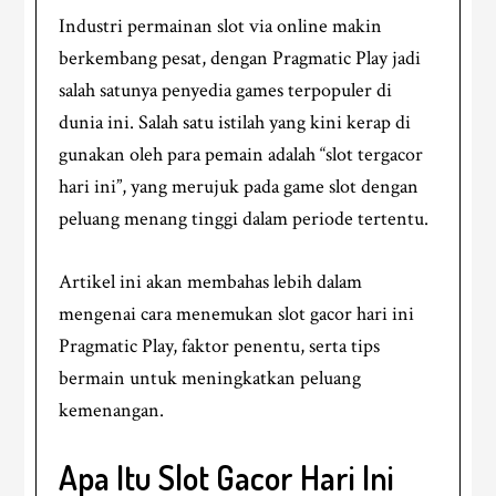
Industri permainan slot via online makin
berkembang pesat, dengan Pragmatic Play jadi
salah satunya penyedia games terpopuler di
dunia ini. Salah satu istilah yang kini kerap di
gunakan oleh para pemain adalah “slot tergacor
hari ini”, yang merujuk pada game slot dengan
peluang menang tinggi dalam periode tertentu.
Artikel ini akan membahas lebih dalam
mengenai cara menemukan slot gacor hari ini
Pragmatic Play, faktor penentu, serta tips
bermain untuk meningkatkan peluang
kemenangan.
Apa Itu Slot Gacor Hari Ini