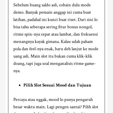
Sebelum buang saldo asli, cobain dulu mode
demo. Banyak pemain anggap ini cuma buat
latihan, padahal ini kunci buat riset. Dari sini lo
bisa tahu seberapa sering fitur bonus nongol,
ritme spin-nya cepat atau lambat, dan frekuensi
menangnya kayak gimana. Kalau udah paham
pola dan feel-nya enak, baru deh lanjut ke mode
uang asli. Main slot itu bukan cuma klik-klik
doang, tapi juga soal menganalisis ritme game-
nya.
Pilih Slot Sesuai Mood dan Tujuan
Percaya atau nggak, mood lo punya pengaruh
besar waktu main. Lagi pengen santai? Pilih slot