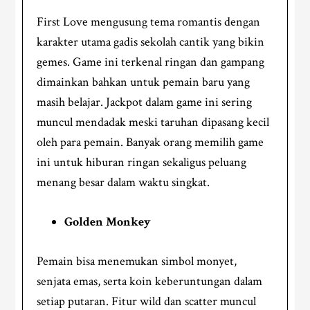
First Love mengusung tema romantis dengan
karakter utama gadis sekolah cantik yang bikin
gemes. Game ini terkenal ringan dan gampang
dimainkan bahkan untuk pemain baru yang
masih belajar.
Jackpot dalam game ini sering
muncul mendadak meski taruhan dipasang kecil
oleh para pemain. Banyak orang memilih game
ini untuk hiburan ringan sekaligus peluang
menang besar dalam waktu singkat.
Golden Monkey
Pemain bisa menemukan simbol monyet,
senjata emas, serta koin keberuntungan dalam
setiap putaran. Fitur wild dan scatter muncul