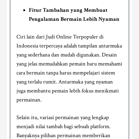
Fitur Tambahan yang Membuat
Pengalaman Bermain Lebih Nyaman
Ciri lain dari Judi Online Terpopuler di
Indonesia terpercaya adalah tampilan antarmuka
yang sederhana dan mudah digunakan. Desain
yang jelas memudahkan pemain baru memahami
cara bermain tanpa harus mempelajari sistem
yang terlalu rumit. Antarmuka yang nyaman
juga membantu pemain lebih fokus menikmati
permainan.
Selain itu, variasi permainan yang lengkap
menjadi nilai tambah bagi sebuah platform.
Banyaknya pilihan permainan memberikan