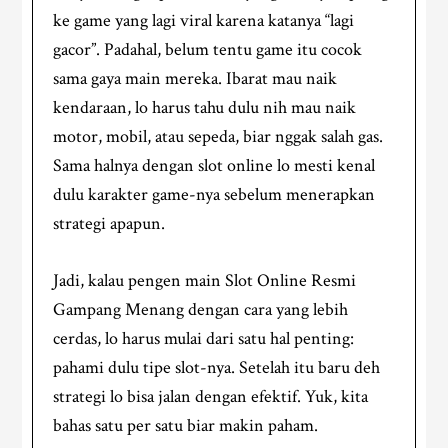
ke game yang lagi viral karena katanya “lagi
gacor”. Padahal, belum tentu game itu cocok
sama gaya main mereka. Ibarat mau naik
kendaraan, lo harus tahu dulu nih mau naik
motor, mobil, atau sepeda, biar nggak salah gas.
Sama halnya dengan slot online lo mesti kenal
dulu karakter game-nya sebelum menerapkan
strategi apapun.
Jadi, kalau pengen main Slot Online Resmi
Gampang Menang dengan cara yang lebih
cerdas, lo harus mulai dari satu hal penting:
pahami dulu tipe slot-nya. Setelah itu baru deh
strategi lo bisa jalan dengan efektif. Yuk, kita
bahas satu per satu biar makin paham.