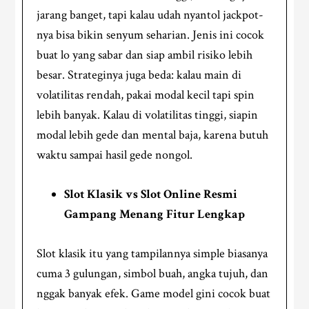
jarang banget, tapi kalau udah nyantol jackpot-
nya bisa bikin senyum seharian. Jenis ini cocok
buat lo yang sabar dan siap ambil risiko lebih
besar. Strateginya juga beda: kalau main di
volatilitas rendah, pakai modal kecil tapi spin
lebih banyak. Kalau di volatilitas tinggi, siapin
modal lebih gede dan mental baja, karena butuh
waktu sampai hasil gede nongol.
Slot Klasik vs Slot Online Resmi
Gampang Menang Fitur Lengkap
Slot klasik itu yang tampilannya simple biasanya
cuma 3 gulungan, simbol buah, angka tujuh, dan
nggak banyak efek. Game model gini cocok buat