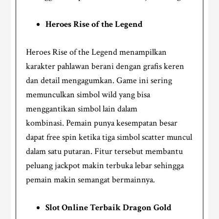
Heroes Rise of the Legend
Heroes Rise of the Legend menampilkan
karakter pahlawan berani dengan grafis keren
dan detail mengagumkan. Game ini sering
memunculkan simbol wild yang bisa
menggantikan simbol lain dalam
kombinasi.
Pemain punya kesempatan besar
dapat free spin ketika tiga simbol scatter muncul
dalam satu putaran. Fitur tersebut membantu
peluang jackpot makin terbuka lebar sehingga
pemain makin semangat bermainnya.
Slot Online Terbaik Dragon Gold