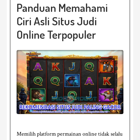
Panduan Memahami
Ciri Asli Situs Judi
Online Terpopuler
Memilih platform permainan online tidak selalu