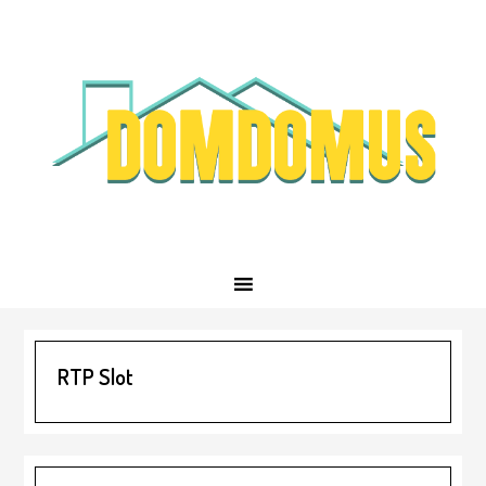
Skip
Skip
Skip
to
to
to
primary
main
primary
navigation
content
sidebar
RTP Slot