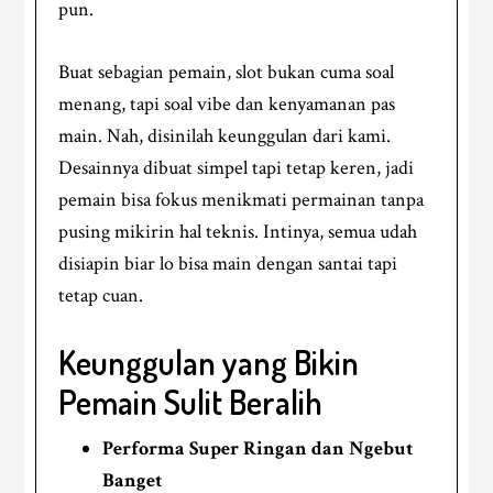
pun.
Buat sebagian pemain, slot bukan cuma soal
menang, tapi soal vibe dan kenyamanan pas
main. Nah, disinilah keunggulan dari kami.
Desainnya dibuat simpel tapi tetap keren, jadi
pemain bisa fokus menikmati permainan tanpa
pusing mikirin hal teknis. Intinya, semua udah
disiapin biar lo bisa main dengan santai tapi
tetap cuan.
Keunggulan yang Bikin
Pemain Sulit Beralih
Performa Super Ringan dan Ngebut
Banget