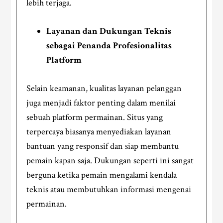
lebih terjaga.
Layanan dan Dukungan Teknis
sebagai Penanda Profesionalitas
Platform
Selain keamanan, kualitas layanan pelanggan
juga menjadi faktor penting dalam menilai
sebuah platform permainan. Situs yang
terpercaya biasanya menyediakan layanan
bantuan yang responsif dan siap membantu
pemain kapan saja. Dukungan seperti ini sangat
berguna ketika pemain mengalami kendala
teknis atau membutuhkan informasi mengenai
permainan.