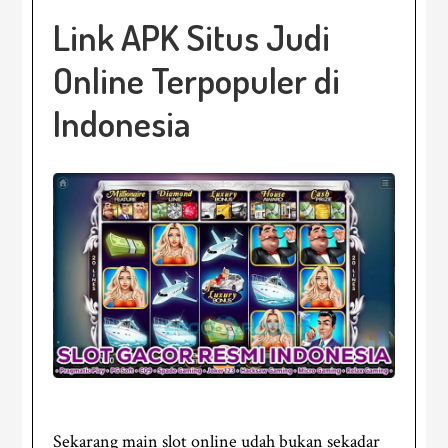
Link APK Situs Judi
Online Terpopuler di
Indonesia
Sekarang main slot online udah bukan sekadar