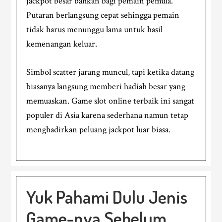
jackpot besar bahkan bagi pemain pemula.
Putaran berlangsung cepat sehingga pemain
tidak harus menunggu lama untuk hasil
kemenangan keluar.
Simbol scatter jarang muncul, tapi ketika datang
biasanya langsung memberi hadiah besar yang
memuaskan. Game slot online terbaik ini sangat
populer di Asia karena sederhana namun tetap
menghadirkan peluang jackpot luar biasa.
Yuk Pahami Dulu Jenis
Game-nya Sebelum