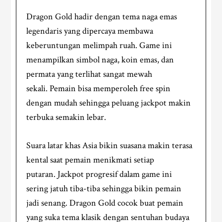
Dragon Gold hadir dengan tema naga emas
legendaris yang dipercaya membawa
keberuntungan melimpah ruah. Game ini
menampilkan simbol naga, koin emas, dan
permata yang terlihat sangat mewah
sekali.
Pemain bisa memperoleh free spin
dengan mudah sehingga peluang jackpot makin
terbuka semakin lebar.
Suara latar khas Asia bikin suasana makin terasa
kental saat pemain menikmati setiap
putaran.
Jackpot progresif dalam game ini
sering jatuh tiba-tiba sehingga bikin pemain
jadi senang. Dragon Gold cocok buat pemain
yang suka tema klasik dengan sentuhan budaya