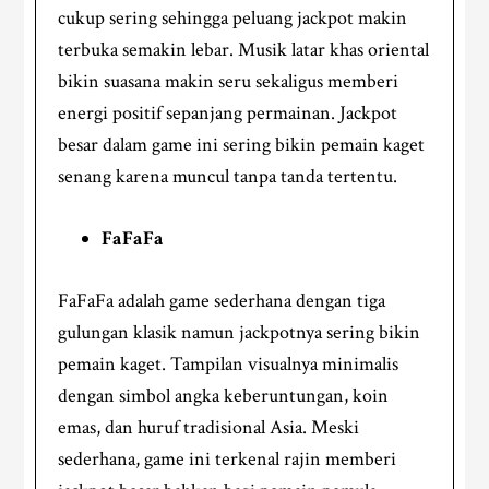
cukup sering sehingga peluang jackpot makin
terbuka semakin lebar.
Musik latar khas oriental
bikin suasana makin seru sekaligus memberi
energi positif sepanjang permainan. Jackpot
besar dalam game ini sering bikin pemain kaget
senang karena muncul tanpa tanda tertentu.
FaFaFa
FaFaFa adalah game sederhana dengan tiga
gulungan klasik namun jackpotnya sering bikin
pemain kaget. Tampilan visualnya minimalis
dengan simbol angka keberuntungan, koin
emas, dan huruf tradisional Asia.
Meski
sederhana, game ini terkenal rajin memberi