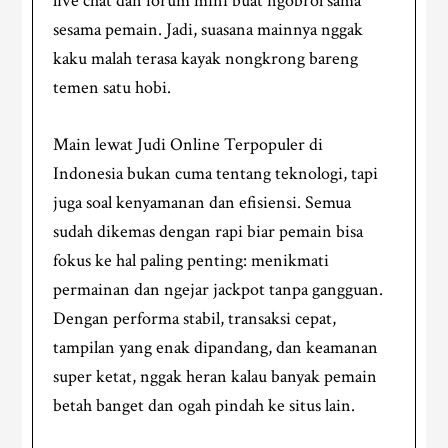
live chat dan forum mini buat ngobrol sama
sesama pemain. Jadi, suasana mainnya nggak
kaku malah terasa kayak nongkrong bareng
temen satu hobi.
Main lewat Judi Online Terpopuler di
Indonesia bukan cuma tentang teknologi, tapi
juga soal kenyamanan dan efisiensi. Semua
sudah dikemas dengan rapi biar pemain bisa
fokus ke hal paling penting: menikmati
permainan dan ngejar jackpot tanpa gangguan.
Dengan performa stabil, transaksi cepat,
tampilan yang enak dipandang, dan keamanan
super ketat, nggak heran kalau banyak pemain
betah banget dan ogah pindah ke situs lain.