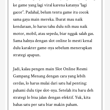
ke game yang lagi viral karena katanya “lagi
gacor”. Padahal, belum tentu game itu cocok
sama gaya main mereka. Ibarat mau naik
kendaraan, lo harus tahu dulu nih mau naik
motor, mobil, atau sepeda, biar nggak salah gas.
Sama halnya dengan slot online lo mesti kenal
dulu karakter game-nya sebelum menerapkan
strategi apapun.
Jadi, kalau pengen main Slot Online Resmi
Gampang Menang dengan cara yang lebih
cerdas, lo harus mulai dari satu hal penting:
pahami dulu tipe slot-nya. Setelah itu baru deh
strategi lo bisa jalan dengan efektif. Yuk, kita
bahas satu per satu biar makin paham.