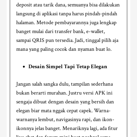
deposit atau tarik dana, semuanya bisa dilakukan
langsung di aplikasi tanpa harus pindah-pindah
halaman. Metode pembayarannya juga lengkap
banget mulai dari transfer bank, e-wallet,
sampai QRIS pun tersedia. Jadi, tinggal pilih aja
mana yang paling cocok dan nyaman buat lo.
Desain Simpel Tapi Tetap Elegan
Jangan salah sangka dulu, tampilan sederhana
bukan berarti murahan. Justru versi APK ini
sengaja dibuat dengan desain yang bersih dan
elegan biar mata nggak cepat capek. Warna-
warnanya lembut, navigasinya rapi, dan ikon-
ikonnya jelas banget. Menariknya lagi, ada fitur