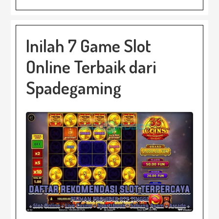
Inilah 7 Game Slot
Online Terbaik dari
Spadegaming