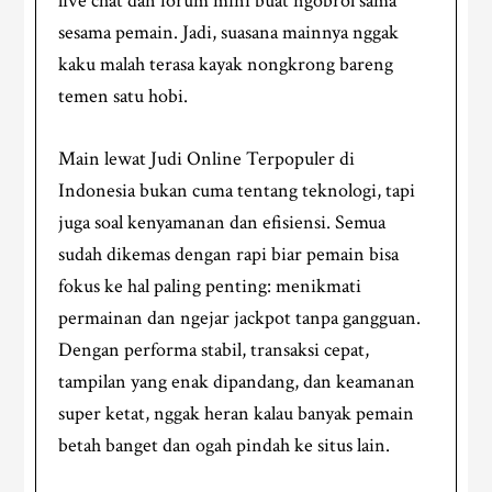
live chat dan forum mini buat ngobrol sama
sesama pemain. Jadi, suasana mainnya nggak
kaku malah terasa kayak nongkrong bareng
temen satu hobi.
Main lewat Judi Online Terpopuler di
Indonesia bukan cuma tentang teknologi, tapi
juga soal kenyamanan dan efisiensi. Semua
sudah dikemas dengan rapi biar pemain bisa
fokus ke hal paling penting: menikmati
permainan dan ngejar jackpot tanpa gangguan.
Dengan performa stabil, transaksi cepat,
tampilan yang enak dipandang, dan keamanan
super ketat, nggak heran kalau banyak pemain
betah banget dan ogah pindah ke situs lain.