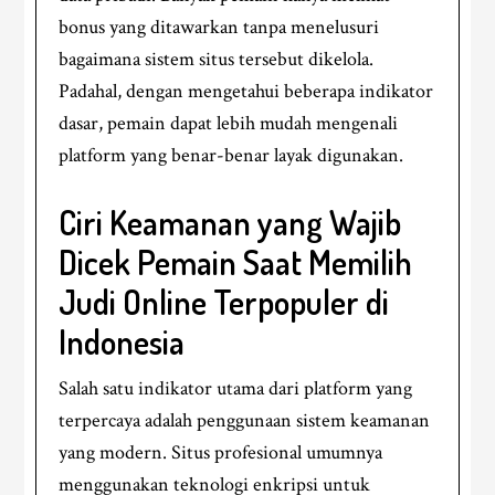
bonus yang ditawarkan tanpa menelusuri
bagaimana sistem situs tersebut dikelola.
Padahal, dengan mengetahui beberapa indikator
dasar, pemain dapat lebih mudah mengenali
platform yang benar-benar layak digunakan.
Ciri Keamanan yang Wajib
Dicek Pemain Saat Memilih
Judi Online Terpopuler di
Indonesia
Salah satu indikator utama dari platform yang
terpercaya adalah penggunaan sistem keamanan
yang modern. Situs profesional umumnya
menggunakan teknologi enkripsi untuk