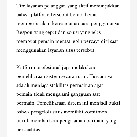
Tim layanan pelanggan yang aktif menunjukkan
bahwa platform tersebut benar-benar
memperhatikan kenyamanan para penggunanya.
Respon yang cepat dan solusi yang jelas
membuat pemain merasa lebih percaya diri saat
menggunakan layanan situs tersebut.
Platform profesional juga melakukan
pemeliharaan sistem secara rutin. Tujuannya
adalah menjaga stabilitas permainan agar
pemain tidak mengalami gangguan saat
bermain. Pemeliharaan sistem ini menjadi bukti
bahwa pengelola situs memiliki komitmen
untuk memberikan pengalaman bermain yang
berkualitas.