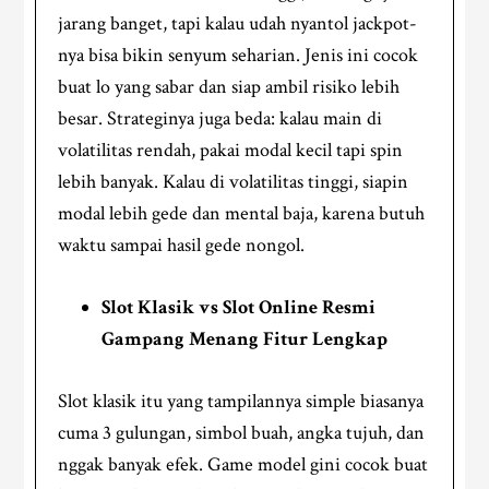
jarang banget, tapi kalau udah nyantol jackpot-
nya bisa bikin senyum seharian. Jenis ini cocok
buat lo yang sabar dan siap ambil risiko lebih
besar. Strateginya juga beda: kalau main di
volatilitas rendah, pakai modal kecil tapi spin
lebih banyak. Kalau di volatilitas tinggi, siapin
modal lebih gede dan mental baja, karena butuh
waktu sampai hasil gede nongol.
Slot Klasik vs Slot Online Resmi
Gampang Menang Fitur Lengkap
Slot klasik itu yang tampilannya simple biasanya
cuma 3 gulungan, simbol buah, angka tujuh, dan
nggak banyak efek. Game model gini cocok buat