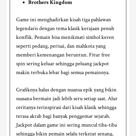
Brothers Kingdom
Game ini menghadirkan kisah tiga pahlawan
legendaris dengan tema klasik kerajaan penuh
konflik. Pemain bisa menikmati simbol keren
seperti pedang, perisai, dan mahkota yang
memberi kemenangan beruntun.
Fitur free
spin sering keluar sehingga peluang jackpot
makin terbuka lebar bagi semua pemainnya.
Grafiknya halus dengan nuansa epik yang bikin
suasana bermain jadi lebih seru setiap saat.
Alur
ceritanya terinspirasi dari kisah klasik sehingga
terasa akrab bagi banyak penggemar sejarah.
Jackpot dalam game ini sering muncul tiba-tiba
sehingga bikin pemain selalu terkejut senang.