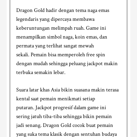
Dragon Gold hadir dengan tema naga emas
legendaris yang dipercaya membawa
keberuntungan melimpah ruah. Game ini
menampilkan simbol naga, koin emas, dan
permata yang terlihat sangat mewah
sekali.
Pemain bisa memperoleh free spin
dengan mudah sehingga peluang jackpot makin
terbuka semakin lebar.
Suara latar khas Asia bikin suasana makin terasa
kental saat pemain menikmati setiap
putaran.
Jackpot progresif dalam game ini
sering jatuh tiba-tiba sehingga bikin pemain
jadi senang. Dragon Gold cocok buat pemain
yang suka tema klasik dengan sentuhan budaya