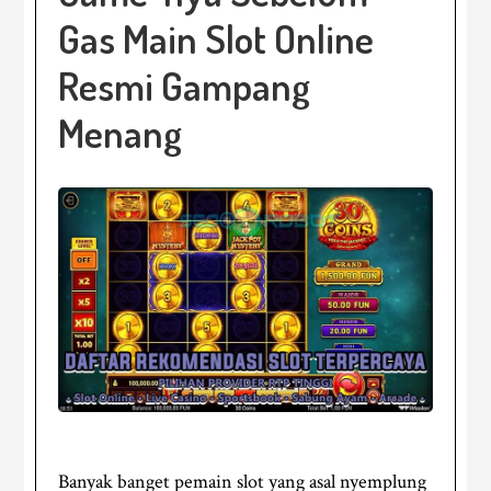
Gas Main Slot Online
Resmi Gampang
Menang
Banyak banget pemain slot yang asal nyemplung