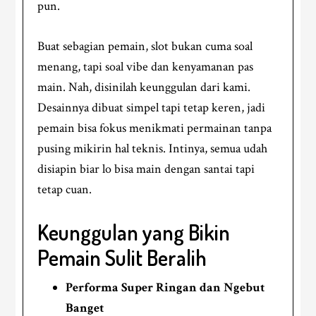
pun.
Buat sebagian pemain, slot bukan cuma soal
menang, tapi soal vibe dan kenyamanan pas
main. Nah, disinilah keunggulan dari kami.
Desainnya dibuat simpel tapi tetap keren, jadi
pemain bisa fokus menikmati permainan tanpa
pusing mikirin hal teknis. Intinya, semua udah
disiapin biar lo bisa main dengan santai tapi
tetap cuan.
Keunggulan yang Bikin
Pemain Sulit Beralih
Performa Super Ringan dan Ngebut
Banget