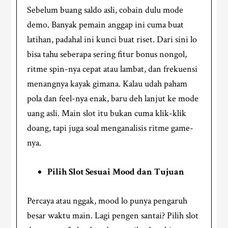
Sebelum buang saldo asli, cobain dulu mode
demo. Banyak pemain anggap ini cuma buat
latihan, padahal ini kunci buat riset. Dari sini lo
bisa tahu seberapa sering fitur bonus nongol,
ritme spin-nya cepat atau lambat, dan frekuensi
menangnya kayak gimana. Kalau udah paham
pola dan feel-nya enak, baru deh lanjut ke mode
uang asli. Main slot itu bukan cuma klik-klik
doang, tapi juga soal menganalisis ritme game-
nya.
Pilih Slot Sesuai Mood dan Tujuan
Percaya atau nggak, mood lo punya pengaruh
besar waktu main. Lagi pengen santai? Pilih slot