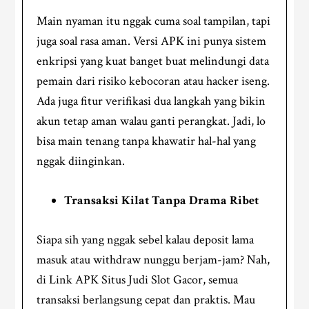
Main nyaman itu nggak cuma soal tampilan, tapi
juga soal rasa aman. Versi APK ini punya sistem
enkripsi yang kuat banget buat melindungi data
pemain dari risiko kebocoran atau hacker iseng.
Ada juga fitur verifikasi dua langkah yang bikin
akun tetap aman walau ganti perangkat. Jadi, lo
bisa main tenang tanpa khawatir hal-hal yang
nggak diinginkan.
Transaksi Kilat Tanpa Drama Ribet
Siapa sih yang nggak sebel kalau deposit lama
masuk atau withdraw nunggu berjam-jam? Nah,
di Link APK Situs Judi Slot Gacor, semua
transaksi berlangsung cepat dan praktis. Mau