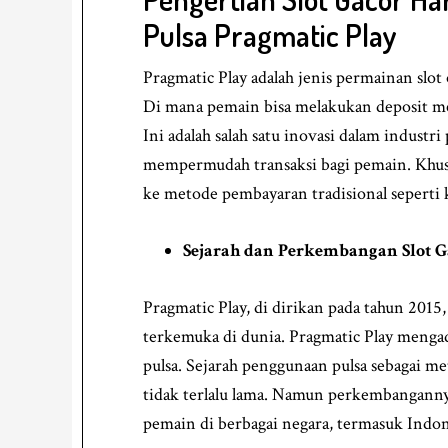
Pulsa Pragmatic Play
Pragmatic Play adalah jenis permainan slot
Di mana pemain bisa melakukan deposit me
Ini adalah salah satu inovasi dalam industr
mempermudah transaksi bagi pemain. Khus
ke metode pembayaran tradisional seperti k
Sejarah dan Perkembangan Slot Ga
Pragmatic Play, di dirikan pada tahun 2015,
terkemuka di dunia. Pragmatic Play menga
pulsa. Sejarah penggunaan pulsa sebagai 
tidak terlalu lama. Namun perkembangannya
pemain di berbagai negara, termasuk Indon