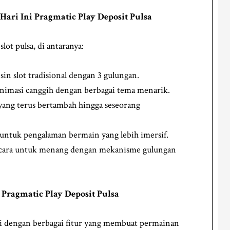
Hari Ini Pragmatic Play Deposit Pulsa
ot pulsa, di antaranya:
in slot tradisional dengan 3 gulungan.
animasi canggih dengan berbagai tema menarik.
 yang terus bertambah hingga seseorang
untuk pengalaman bermain yang lebih imersif.
cara untuk menang dengan mekanisme gulungan
 Pragmatic Play Deposit Pulsa
pi dengan berbagai fitur yang membuat permainan