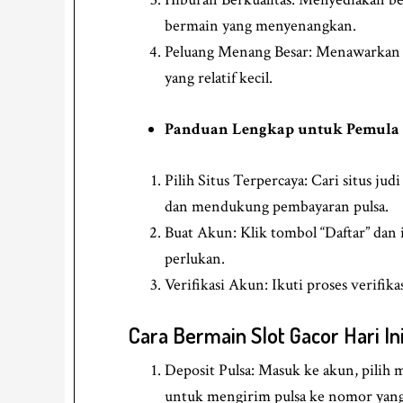
bermain yang menyenangkan.
Peluang Menang Besar: Menawarkan 
yang relatif kecil.
Panduan Lengkap untuk Pemula 
Pilih Situs Terpercaya: Cari situs ju
dan mendukung pembayaran pulsa.
Buat Akun: Klik tombol “Daftar” dan 
perlukan.
Verifikasi Akun: Ikuti proses verifik
Cara Bermain Slot Gacor Hari In
Deposit Pulsa: Masuk ke akun, pilih 
untuk mengirim pulsa ke nomor yang