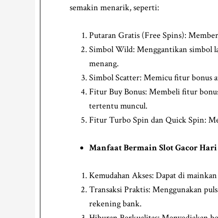
semakin menarik, seperti:
Putaran Gratis (Free Spins): Member
Simbol Wild: Menggantikan simbol
menang.
Simbol Scatter: Memicu fitur bonus at
Fitur Buy Bonus: Membeli fitur bonu
tertentu muncul.
Fitur Turbo Spin dan Quick Spin: M
Manfaat Bermain Slot Gacor Hari 
Kemudahan Akses: Dapat di mainkan ka
Transaksi Praktis: Menggunakan puls
rekening bank.
Hiburan Berkualitas: Menyediakan be