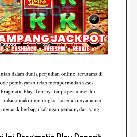
inian dalam dunia perjudian online, terutama di
tode pembayaran telah mempermudah akses
Pragmatic Play. Tentuya tanpa perlu melalui
slot pulsa semakin meningkat karena kenyamanan
 menarik berbagai kalangan pemain, dari yang
i Ini Pragmatic Play Deposit