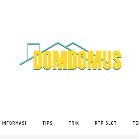
INFORMASI
TIPS
TRIK
RTP SLOT
TE