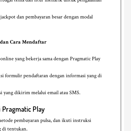
jackpot dan pembayaran besar dengan modal
dan Cara Mendaftar
di online yang bekerja sama dengan Pragmatic Play
isi formulir pendaftaran dengan informasi yang di
asi yang dikirim melalui email atau SMS.
i Pragmatic Play
metode pembayaran pulsa, dan ikuti instruksi
 di tentukan.