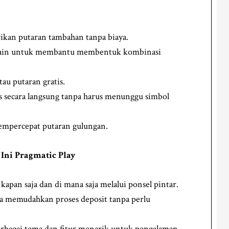
ikan putaran tambahan tanpa biaya.
 lain untuk membantu membentuk kombinasi
au putaran gratis.
s secara langsung tanpa harus menunggu simbol
empercepat putaran gulungan.
Ini Pragmatic Play
pan saja dan di mana saja melalui ponsel pintar.
a memudahkan proses deposit tanpa perlu
rbagai tema dan fitur menarik untuk pengalaman