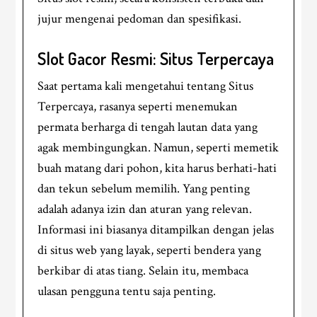
jujur ​​mengenai pedoman dan spesifikasi.
Slot Gacor Resmi: Situs Terpercaya
Saat pertama kali mengetahui tentang Situs
Terpercaya, rasanya seperti menemukan
permata berharga di tengah lautan data yang
agak membingungkan. Namun, seperti memetik
buah matang dari pohon, kita harus berhati-hati
dan tekun sebelum memilih. Yang penting
adalah adanya izin dan aturan yang relevan.
Informasi ini biasanya ditampilkan dengan jelas
di situs web yang layak, seperti bendera yang
berkibar di atas tiang. Selain itu, membaca
ulasan pengguna tentu saja penting.