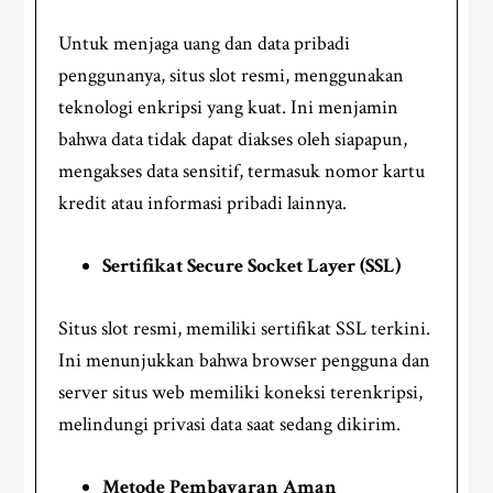
Untuk menjaga uang dan data pribadi
penggunanya, situs slot resmi, menggunakan
teknologi enkripsi yang kuat. Ini menjamin
bahwa data tidak dapat diakses oleh siapapun,
mengakses data sensitif, termasuk nomor kartu
kredit atau informasi pribadi lainnya.
Sertifikat Secure Socket Layer (SSL)
Situs slot resmi, memiliki sertifikat SSL terkini.
Ini menunjukkan bahwa browser pengguna dan
server situs web memiliki koneksi terenkripsi,
melindungi privasi data saat sedang dikirim.
Metode Pembayaran Aman