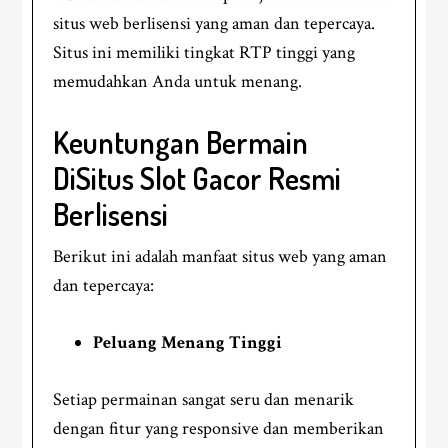
situs web berlisensi yang aman dan tepercaya.
Situs ini memiliki tingkat RTP tinggi yang
memudahkan Anda untuk menang.
Keuntungan Bermain
DiSitus Slot Gacor Resmi
Berlisensi
Berikut ini adalah manfaat situs web yang aman
dan tepercaya:
Peluang Menang Tinggi
Setiap permainan sangat seru dan menarik
dengan fitur yang responsive dan memberikan