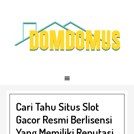
Skip
Skip
Skip
to
to
to
primary
main
primary
navigation
content
sidebar
Cari Tahu Situs Slot
Gacor Resmi Berlisensi
Yang Memiliki Reputasi