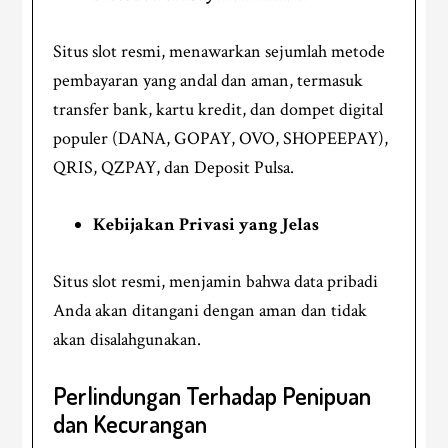
Situs slot resmi, menawarkan sejumlah metode
pembayaran yang andal dan aman, termasuk
transfer bank, kartu kredit, dan dompet digital
populer (DANA, GOPAY, OVO, SHOPEEPAY),
QRIS, QZPAY, dan Deposit Pulsa.
Kebijakan Privasi yang Jelas
Situs slot resmi, menjamin bahwa data pribadi
Anda akan ditangani dengan aman dan tidak
akan disalahgunakan.
Perlindungan Terhadap Penipuan
dan Kecurangan