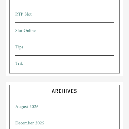
RTP Slot
Slot Online
Tips
Trik
ARCHIVES
August 2026
December 2025