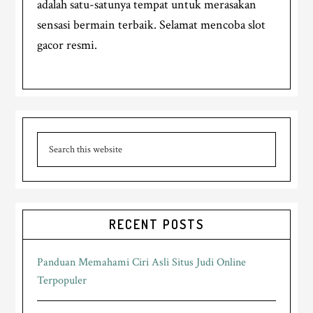
adalah satu-satunya tempat untuk merasakan
sensasi bermain terbaik. Selamat mencoba slot
gacor resmi.
Primary
Search
Sidebar
this
website
RECENT POSTS
Panduan Memahami Ciri Asli Situs Judi Online
Terpopuler